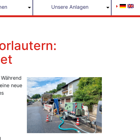
men
Unsere Anlagen
orlautern:
tet
: Während
eine neue
es
g