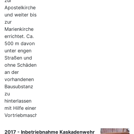
zur
Apostelkirche
und weiter bis
zur
Marienkirche
errichtet. Ca.
500 m davon
unter engen
Straßen und
ohne Schäden
an der
vorhandenen
Bausubstanz
zu
hinterlassen
mit Hilfe einer
Vortriebmaschine.
2017 - Inbetriebnahme Kaskadenwehr