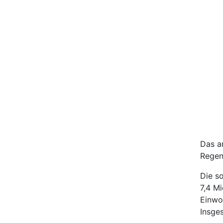
Das a
Regen
Die s
7,4 M
Einwo
Insge