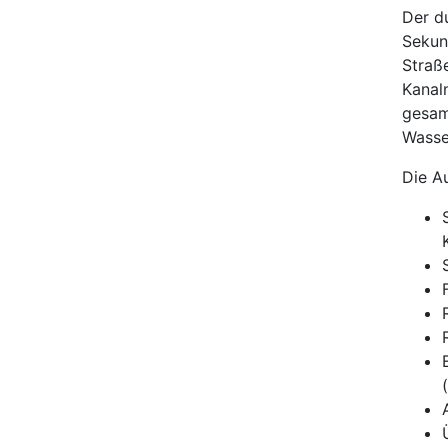
Der du
Sekun
Straß
Kanal
gesam
Wasse
Die A