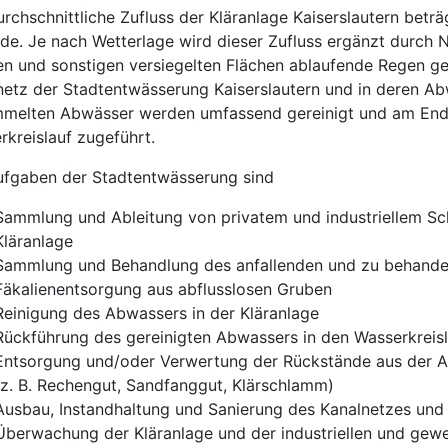
rchschnittliche Zufluss der Kläranlage Kaiserslautern beträ
de. Je nach Wetterlage wird dieser Zufluss ergänzt durch 
en und sonstigen versiegelten Flächen ablaufende Regen g
netz der Stadtentwässerung Kaiserslautern und in deren Ab
melten Abwässer werden umfassend gereinigt und am Ende
rkreislauf zugeführt.
ufgaben der Stadtentwässerung sind
Sammlung und Ableitung von privatem und industriellem S
Kläranlage
Sammlung und Behandlung des anfallenden und zu behand
Fäkalienentsorgung aus abflusslosen Gruben
Reinigung des Abwassers in der Kläranlage
Rückführung des gereinigten Abwassers in den Wasserkreis
Entsorgung und/oder Verwertung der Rückstände aus der 
(z. B. Rechengut, Sandfanggut, Klärschlamm)
Ausbau, Instandhaltung und Sanierung des Kanalnetzes und 
Überwachung der Kläranlage und der industriellen und gewe